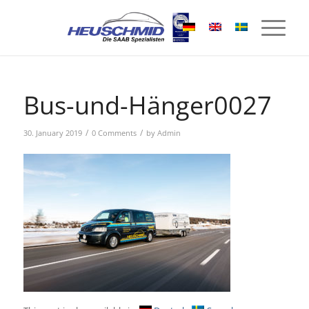
Bus-und-Hänger0027
/
/
30. January 2019
0 Comments
by
Admin