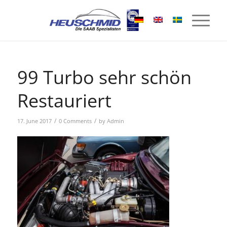
99 Turbo sehr schön
Restauriert
/
/
17. June 2017
0 Comments
by
Admin