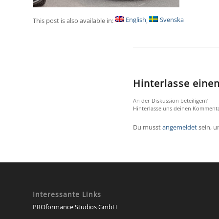
English
Svenska
This post is also available in:
Hinterlasse ein
An der Diskussion beteiligen?
Hinterlasse uns deinen Kommenta
Du musst
angemeldet
sein, 
Interessante Links
PROformance Studios GmbH