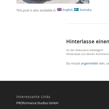
English
Svenska
This post is also available in:
Hinterlasse ein
An der Diskussion beteiligen?
Hinterlasse uns deinen Kommenta
Du musst
angemeldet
sein, 
Interessante Links
PROformance Studios GmbH