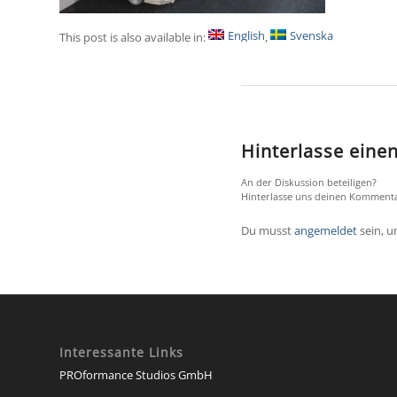
English
Svenska
This post is also available in:
Hinterlasse ein
An der Diskussion beteiligen?
Hinterlasse uns deinen Kommenta
Du musst
angemeldet
sein, 
Interessante Links
PROformance Studios GmbH