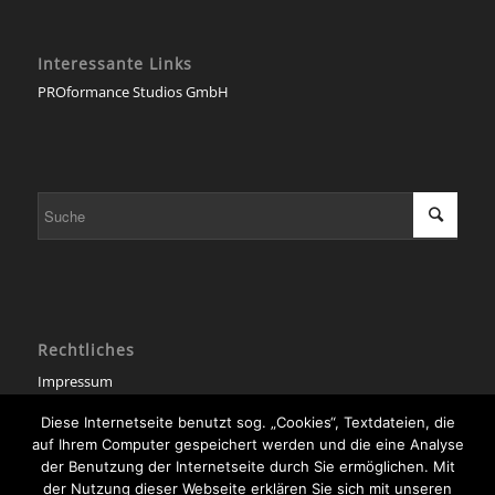
Interessante Links
PROformance Studios GmbH
Rechtliches
Impressum
Datenschutzerklärung
Diese Internetseite benutzt sog. „Cookies“, Textdateien, die
auf Ihrem Computer gespeichert werden und die eine Analyse
Diese Seite verwendet Cookies. Mit der Weiternutzung der Seite,
der Benutzung der Internetseite durch Sie ermöglichen. Mit
stimmst du die Verwendung von Cookies zu.
der Nutzung dieser Webseite erklären Sie sich mit unseren