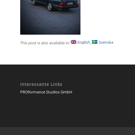
English
Svenska
This post is also available in:
Interessante Links
PROformance Studios GmbH