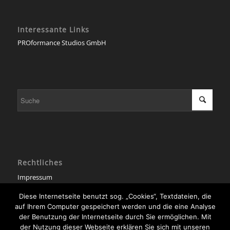
Interessante Links
PROformance Studios GmbH
Rechtliches
Impressum
Datenschutzerklärung
Diese Internetseite benutzt sog. „Cookies“, Textdateien, die
auf Ihrem Computer gespeichert werden und die eine Analyse
Diese Seite verwendet Cookies. Mit der Weiternutzung der Seite,
der Benutzung der Internetseite durch Sie ermöglichen. Mit
stimmst du die Verwendung von Cookies zu.
der Nutzung dieser Webseite erklären Sie sich mit unseren