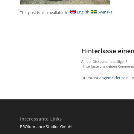
English
Svenska
This post is also available in:
Hinterlasse ein
An der Diskussion beteiligen?
Hinterlasse uns deinen Kommenta
Du musst
angemeldet
sein, 
Interessante Links
PROformance Studios GmbH