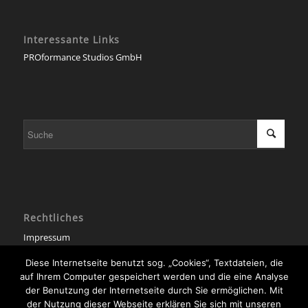
Interessante Links
PROformance Studios GmbH
Rechtliches
Impressum
Datenschutzerklärung
Diese Internetseite benutzt sog. „Cookies“, Textdateien, die
auf Ihrem Computer gespeichert werden und die eine Analyse
Diese Seite verwendet Cookies. Mit der Weiternutzung der Seite,
der Benutzung der Internetseite durch Sie ermöglichen. Mit
stimmst du die Verwendung von Cookies zu.
der Nutzung dieser Webseite erklären Sie sich mit unseren