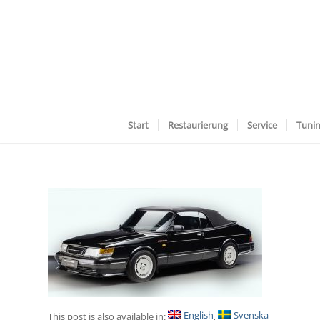
Start
Restaurierung
Service
Tuni
English
Svenska
This post is also available in: