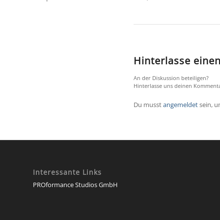
Hinterlasse ein
An der Diskussion beteiligen?
Hinterlasse uns deinen Kommenta
Du musst
angemeldet
sein, 
Interessante Links
PROformance Studios GmbH