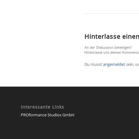
Hinterlasse ein
An der Diskussion beteiligen?
Hinterlasse uns deinen Kommenta
Du musst
angemeldet
sein, 
Interessante Links
PROformance Studios GmbH