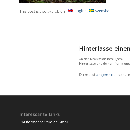
English
Svenska
This post is also available in:
Hinterlasse ein
An der Diskussion beteiligen?
Hinterlasse uns deinen Kommenta
Du musst
angemeldet
sein, 
Interessante Links
PROformance Studios GmbH