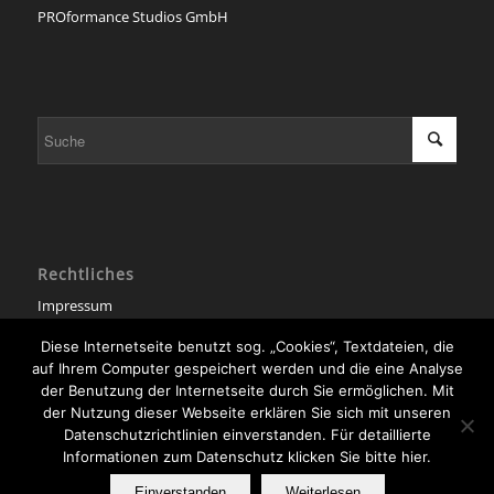
PROformance Studios GmbH
Rechtliches
Impressum
Datenschutzerklärung
Diese Internetseite benutzt sog. „Cookies“, Textdateien, die
auf Ihrem Computer gespeichert werden und die eine Analyse
Diese Seite verwendet Cookies. Mit der Weiternutzung der Seite,
der Benutzung der Internetseite durch Sie ermöglichen. Mit
stimmst du die Verwendung von Cookies zu.
der Nutzung dieser Webseite erklären Sie sich mit unseren
Datenschutzrichtlinien einverstanden. Für detaillierte
Einstellungen akzeptieren
Informationen zum Datenschutz klicken Sie bitte hier.
Deutsch
English
Svenska
Verberge nur die Benachrichtigung
Einstellungen
Einverstanden
Weiterlesen