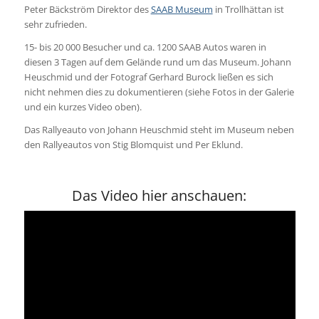
Peter Bäckström Direktor des
SAAB Museum
in Trollhättan ist
sehr zufrieden.
15- bis 20 000 Besucher und ca. 1200 SAAB Autos waren in
diesen 3 Tagen auf dem Gelände rund um das Museum. Johann
Heuschmid und der Fotograf Gerhard Burock ließen es sich
nicht nehmen dies zu dokumentieren (siehe Fotos in der Galerie
und ein kurzes Video oben).
Das Rallyeauto von Johann Heuschmid steht im Museum neben
den Rallyeautos von Stig Blomquist und Per Eklund.
Das Video hier anschauen: