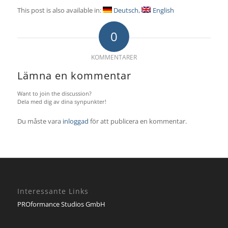
This post is also available in:
Deutsch
English
0
KOMMENTARER
Lämna en kommentar
Want to join the discussion?
Dela med dig av dina synpunkter!
Du måste vara
inloggad
för att publicera en kommentar.
Interessante Links
PROformance Studios GmbH