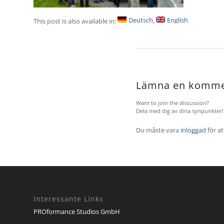
Deutsch
English
This post is also available in:
Lämna en komme
Want to join the discussion?
Dela med dig av dina synpunkter!
Du måste vara
inloggad
för a
Interessante Links
PROformance Studios GmbH