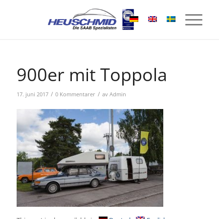
900er mit Toppola
/
/
17. juni 2017
0 Kommentarer
av
Admin