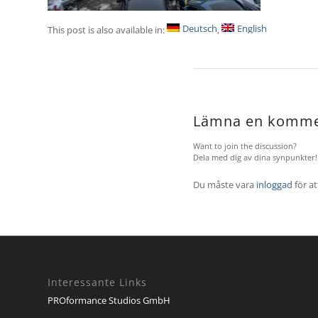
Deutsch
English
This post is also available in:
Lämna en komme
Want to join the discussion?
Dela med dig av dina synpunkter!
Du måste vara
inloggad
för a
Interessante Links
PROformance Studios GmbH